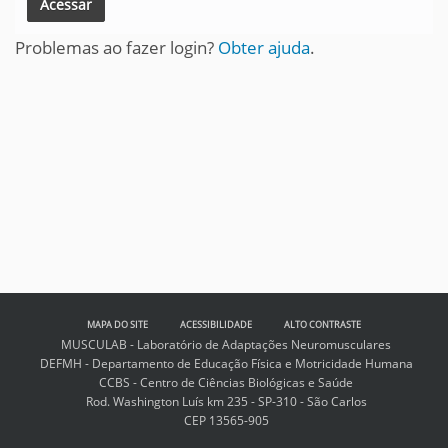
Problemas ao fazer login?
Obter ajuda
.
MAPA DO SITE
ACESSIBILIDADE
ALTO CONTRASTE
MUSCULAB - Laboratório de Adaptações Neuromusculares
DEFMH - Departamento de Educação Física e Motricidade Humana
CCBS - Centro de Ciências Biológicas e Saúde
Rod. Washington Luís km 235 - SP-310 - São Carlos
CEP 13565-905