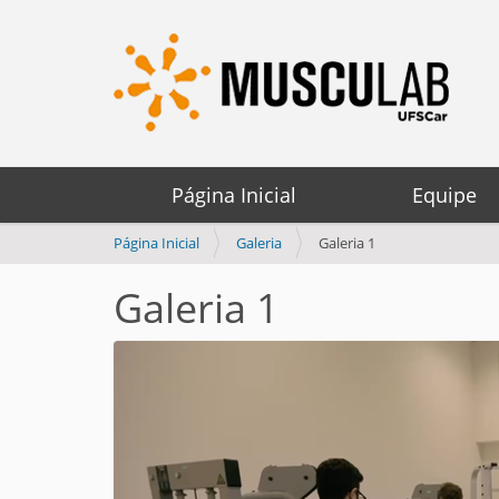
Página Inicial
Equipe
V
Página Inicial
Galeria
Galeria 1
o
c
Galeria 1
ê
e
s
t
á
a
q
u